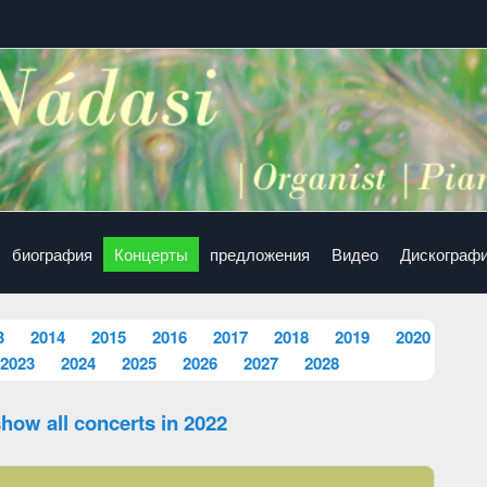
биография
Концерты
предложения
Видео
Дискограф
3
2014
2015
2016
2017
2018
2019
2020
2023
2024
2025
2026
2027
2028
how all concerts in 2022